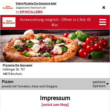
Deine Pizzeria Da Giovanni-App!
dagiovanni-bochum.de
>> APP INSTALLIEREN
Vorbestellung möglich - Öffnet in 1 Std. 43
Min.
Pizzeria Da Giovanni
Hattinger Str. 767
44879 Bochum
Pizzen
weitere
Speisen
jeweils mit Tomaten, Käse und Oregano
Impressum
[zurück zum Shop]